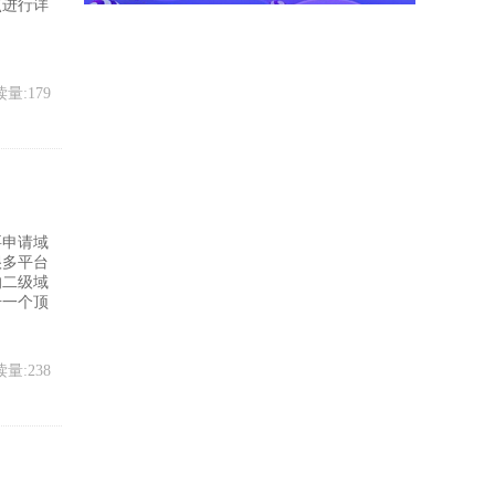
点进行详
量:179
要申请域
很多平台
的二级域
册一个顶
量:238