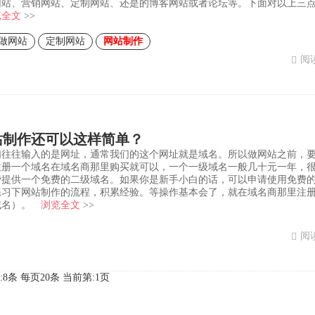
网站、营销网站、定制网站、还是的博客网站或者论坛等。下面对以上三
览全文
>>
做网站
定制网站
网站制作
阅读
站制作还可以这样简单？
们往往输入的是网址，通常我们的这个网址就是域名。所以做网站之前，
注册一个域名在域名商那里购买就可以，一个一级域名一般几十元一年，
费提供一个免费的二级域名。如果你是新手小白的话，可以申请使用免费
练习下网站制作的流程，积累经验。等操作基本会了，就在域名商那里注
域名）。
浏览全文
>>
阅读
:8条 每页20条
当前第:1页