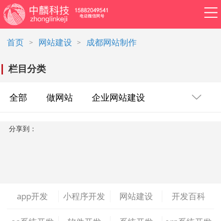
首页
网站建设
成都网站制作
>
>
栏目分类
APP开发
网站建设
做小程序
开发百科
软件开发
资讯
全部
做网站
企业网站建设
软件开发
系统开发
管理系统开发
企业网站制作
分享到：
企业管理系统开发
公众号开发
成都公众号开发
公众号定制开发
微信公众号定制开发
公众号开发费用
app开发
小程序开发
网站建设
开发百科
做公众号
公众号开发问题
ERP系统开发