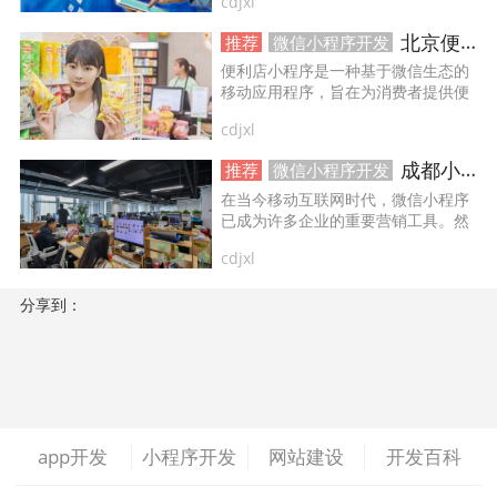
cdjxl
发展，小程序已经成为了一个不可忽
视的趋势。据统计，截至2021年，全
北京便利店小程序开发制作有哪些功能？
推荐
微信小程序开发
球小程序用户已经突破了2.5亿，预计
做ERP系统
OA系统开发
做OA系统
到2022年，这一数字还将继续增
便利店小程序是一种基于微信生态的
长。...
移动应用程序，旨在为消费者提供便
捷的购物体验。它可以帮助用户在线
开发百科
APP开发
做APP
cdjxl
选购商品，实现快速结算和物流配送
等功能。...
成都小程序开发哪家好？专业微信小程序开发公司
推荐
微信小程序开发
成都app开发
app制作
app软件开发
在当今移动互联网时代，微信小程序
已成为许多企业的重要营销工具。然
app开发公司
app制作公司
手机app开发
而，如何选择一家专业的微信小程序
cdjxl
开发公司却是许多企业面临的难题。
那么，成都小程序开发哪家好呢？...
手机app制作
app开发费用
app制作费用
分享到：
app开发多少钱
网站建设
做网站
企业网站建设
企业网站制作
公司网站建设
app开发
小程序开发
网站建设
开发百科
公司网站制作
企业网站设计
企业建网站