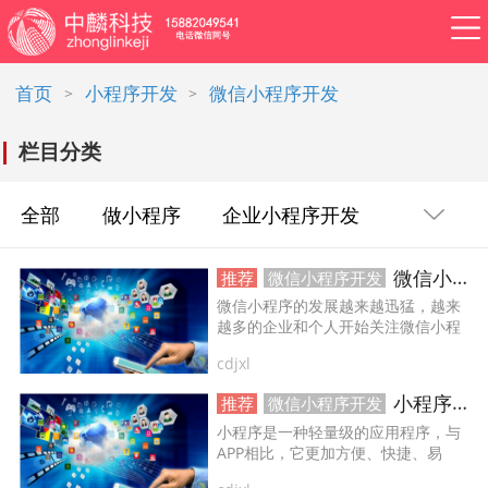
首页
小程序开发
微信小程序开发
>
>
栏目分类
APP开发
网站建设
做小程序
开发百科
软件开发
资讯
全部
做小程序
企业小程序开发
软件开发
系统开发
管理系统开发
微信小程序开发必备技巧：解决武汉小程序开发常见问题！
推荐
微信小程序开发
企业小程序制作
微信小程序的发展越来越迅猛，越来
企业管理系统开发
公众号开发
越多的企业和个人开始关注微信小程
序开发。然而，在武汉小程序开发过
cdjxl
程中，也会遇到一些常见的问题。...
成都公众号开发
公众号定制开发
小程序开发公司前十，专业一点，值得信赖！
推荐
微信小程序开发
微信公众号定制开发
公众号开发费用
小程序是一种轻量级的应用程序，与
APP相比，它更加方便、快捷、易
用。随着微信、支付宝等平台的飞速
做公众号
公众号开发问题
ERP系统开发