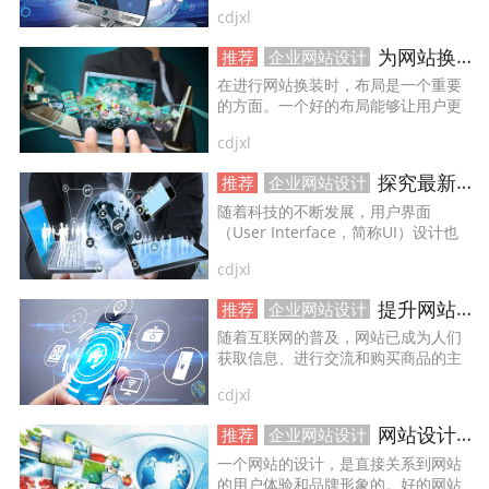
该明确设计的目标和需求，为此可以
cdjxl
与客户沟通并制定详细的设计方
企业做网站
手机网站制作
手机网站建设
案。...
为网站换装，布局和排版是关键！
推荐
企业网站设计
在进行网站换装时，布局是一个重要
成都网站建设
成都网站制作
网站建设费用
的方面。一个好的布局能够让用户更
容易地找到他们需要的信息，提高用
cdjxl
户的体验。...
网站建设多少钱
网站制作
网站定制
探究最新流行的UI设计趋势
推荐
企业网站设计
网站建设问题
企业建站
建网站
随着科技的不断发展，用户界面
（User Interface，简称UI）设计也
在不断地更新换代。在这个快速发展
小程序开发
做小程序
企业小程序开发
cdjxl
的时代，UI设计已经成为了一门非常
重要的技能。那么，最新流行的UI设
提升网站体验度的关键：网站设计元素
推荐
企业网站设计
计趋势是什么呢？...
企业小程序制作
微信小程序开发
随着互联网的普及，网站已成为人们
获取信息、进行交流和购买商品的主
要平台之一。在这个竞争激烈的市场
小程序开发多少钱
小程序开发费用
cdjxl
中，想要脱颖而出，就需要有一个能
吸引用户的网站设计。...
网站设计：成功制作网站的关键？
推荐
企业网站设计
成都小程序开发
小程序定制开发
一个网站的设计，是直接关系到网站
的用户体验和品牌形象的。好的网站