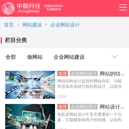
首页
网站建设
企业网站设计
>
>
栏目分类
APP开发
网站建设
做小程序
开发百科
软件开发
资讯
全部
做网站
企业网站建设
软件开发
系统开发
管理系统开发
网站的结构设计有哪些？
推荐
企业网站设计
企业网站制作
网站结构设计是指对网站内容、功能
企业管理系统开发
公众号开发
和页面布局进行组织和设计，以提供
良好的用户体验和易用性。它是建立
cdjxl
一个成功的网站的重要组成部分。...
成都公众号开发
公众号定制开发
网站设计的色彩搭配原理有哪些？
推荐
企业网站设计
微信公众号定制开发
公众号开发费用
色彩是网站设计中至关重要的一个元
素，它能够影响用户的情感、认知和
体验。因此，选择合适的配色方案是
做公众号
公众号开发问题
ERP系统开发