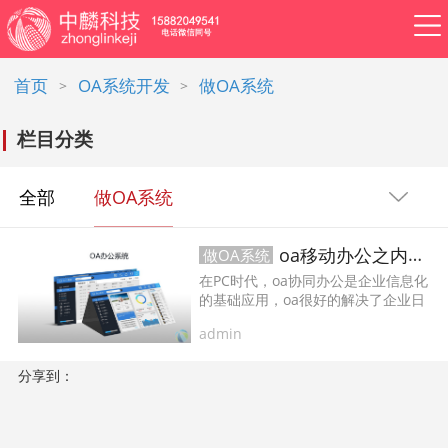
首页
OA系统开发
做OA系统
>
>
栏目分类
APP开发
网站建设
做小程序
开发百科
软件开发
资讯
全部
做OA系统
软件开发
系统开发
管理系统开发
oa移动办公之内部管理与外部协同
做OA系统
在PC时代，oa协同办公是企业信息化
企业管理系统开发
公众号开发
的基础应用，oa很好的解决了企业日
常内部管理的问题。但企业信息化的
admin
需求是多方面，基于oa的内部管理，
成都公众号开发
公众号定制开发
基于业务系统的业务流程处理，外部
需要与客户及供应商进行协作。...
分享到：
微信公众号定制开发
公众号开发费用
做公众号
公众号开发问题
ERP系统开发