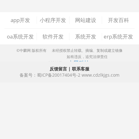
做ERP系统
OA系统开发
做OA系统
app开发
小程序开发
网站建设
开发百科
开发百科
APP开发
做APP
oa系统开发
软件开发
系统开发
erp系统开发
成都app开发
app制作
app软件开发
©中麟网 版权所有
未经授权禁止转载、摘编、复制或建立镜像
如有违反，追究法律责任
中麟科技
友情链接：
app开发公司
app制作公司
手机app开发
反馈留言
|
联系客服
备案号：
蜀ICP备20017404号-2
www.cdzlkjgs.com
手机app制作
app开发费用
app制作费用
app开发多少钱
网站建设
做网站
企业网站建设
企业网站制作
公司网站建设
公司网站制作
企业网站设计
企业建网站