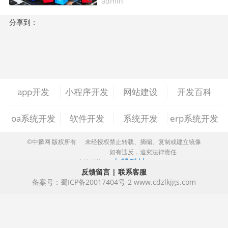
admin
分享到：
做ERP系统
OA系统开发
做OA系统
开发百科
APP开发
做APP
成都app开发
app制作
app软件开发
app开发
小程序开发
网站建设
开发百科
app开发公司
app制作公司
手机app开发
oa系统开发
软件开发
系统开发
erp系统开发
手机app制作
app开发费用
app制作费用
©中麟网 版权所有
未经授权禁止转载、摘编、复制或建立镜像
如有违反，追究法律责任
中麟科技
app开发多少钱
网站建设
做网站
友情链接：
反馈留言
|
联系客服
备案号：
蜀ICP备20017404号-2
www.cdzlkjgs.com
企业网站建设
企业网站制作
公司网站建设
公司网站制作
企业网站设计
企业建网站