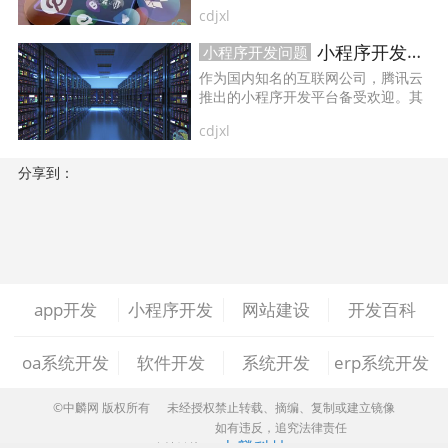
行布局。例如，一个页面最多只能包
cdjxl
含5个原生组件，超过数量会出现错
企业做网站
手机网站制作
手机网站建设
误。...
小程序开发哪家好？这里为您推荐几家值得信赖的公司！
小程序开发问题
作为国内知名的互联网公司，腾讯云
成都网站建设
成都网站制作
网站建设费用
推出的小程序开发平台备受欢迎。其
提供的小程序开发工具具有良好的可
cdjxl
扩展性和稳定性，同时还有丰富的
网站建设多少钱
网站制作
网站定制
SDK和API接口，能够满足多种不同需
求的开发者。...
分享到：
网站建设问题
企业建站
建网站
小程序开发
做小程序
企业小程序开发
企业小程序制作
微信小程序开发
app开发
小程序开发
网站建设
开发百科
小程序开发多少钱
小程序开发费用
oa系统开发
软件开发
系统开发
erp系统开发
成都小程序开发
小程序定制开发
©中麟网 版权所有
未经授权禁止转载、摘编、复制或建立镜像
如有违反，追究法律责任
中麟科技
友情链接：