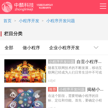
首页
小程序开发
小程序开发问题
>
>
栏目分类
APP开发
网站建设
做小程序
开发百科
软件开发
资讯
全部
做小程序
企业小程序开发
软件开发
系统开发
管理系统开发
自贡小程序开发如何防止你的个人信息被泄露？
小程序开发问题
企业小程序制作
随着互联网技术的不断发展，移动互
企业管理系统开发
公众号开发
联网已经成为人们日常生活中不可或
缺的一部分。而小程序作为移动互联
cdjxl
网的新兴形态，已经成为越来越多人
成都公众号开发
公众号定制开发
使用的一种应用方式。但是，相信很
揭秘小程序开发流程细节
推荐
小程序开发问题
多人都有过担心自己的个人信息在小
微信公众号定制开发
公众号开发费用
程序中被泄露的经历。...
在这个阶段，需要明确小程序的目
标、定位和功能。首先，要确定小程
序的核心定位和目标用户群体。然
做公众号
公众号开发问题
ERP系统开发