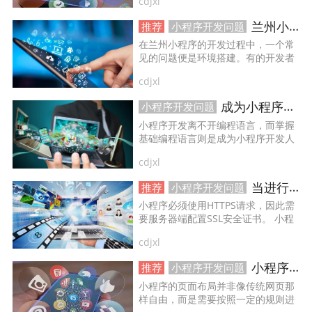
cdjxl
后，进行市场调研，了解竞争对手和
行业趋势。...
兰州小程序开发常见的问题及解决方案
推荐
小程序开发问题
做ERP系统
OA系统开发
做OA系统
在兰州小程序的开发过程中，一个常
见的问题便是环境搭建。有的开发者
可能会遇到安装过程中出现的各种问
开发百科
APP开发
做APP
cdjxl
题，导致无法正常进行开发。...
成为小程序开发人员的必备技能大揭秘！
小程序开发问题
成都app开发
app制作
app软件开发
小程序开发离不开编程语言，而掌握
基础编程语言则是成为小程序开发人
app开发公司
app制作公司
手机app开发
员的必备技能之一。目前在小程序开
cdjxl
发中最常用的编程语言是JavaScript，
因此掌握JavaScript语言的基础知识和
手机app制作
app开发费用
app制作费用
当进行小程序开发时，需要注意哪些问题？
推荐
小程序开发问题
语法是非常重要的。...
小程序必须使用HTTPS请求，因此需
要服务器端配置SSL安全证书。 小程
app开发多少钱
网站建设
做网站
序要求必须使用合法备案域名，且域
cdjxl
名只支持https (request、
uploadFile、downloadFile) 和wss
企业网站建设
企业网站制作
公司网站建设
小程序开发都有哪些坑点，你都避开了吗？
推荐
小程序开发问题
(connectSocket) 协议。...
小程序的页面布局并非像传统网页那
公司网站制作
企业网站设计
企业建网站
样自由，而是需要按照一定的规则进