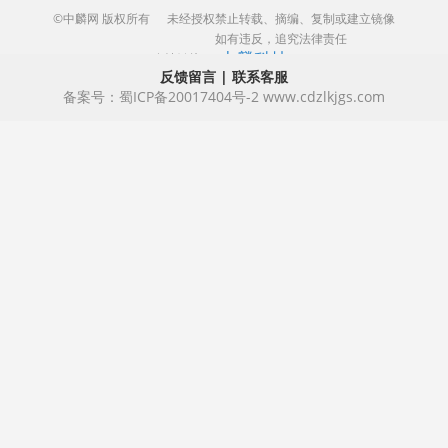
©中麟网 版权所有
未经授权禁止转载、摘编、复制或建立镜像
如有违反，追究法律责任
做ERP系统
OA系统开发
做OA系统
中麟科技
友情链接：
反馈留言
|
联系客服
备案号：
蜀ICP备20017404号-2
www.cdzlkjgs.com
开发百科
APP开发
做APP
成都app开发
app制作
app软件开发
app开发公司
app制作公司
手机app开发
手机app制作
app开发费用
app制作费用
app开发多少钱
网站建设
做网站
企业网站建设
企业网站制作
公司网站建设
公司网站制作
企业网站设计
企业建网站