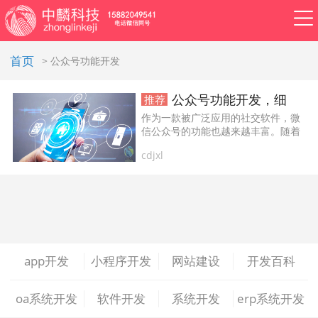
首页
> 公众号功能开发
公众号功能开发，细节决定成败
推荐
APP开发
网站建设
做小程序
开发百科
软件开发
作为一款被广泛应用的社交软件，微
信公众号的功能也越来越丰富。随着
资讯
用户对功能的要求不断提高，公众号
cdjxl
的功能开发也变得越来越重要。...
软件开发
系统开发
管理系统开发
企业管理系统开发
公众号开发
成都公众号开发
公众号定制开发
app开发
小程序开发
网站建设
开发百科
微信公众号定制开发
公众号开发费用
oa系统开发
软件开发
系统开发
erp系统开发
做公众号
公众号开发问题
ERP系统开发