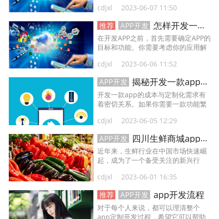
到UI设计、前端编程、后端编程、数
cdjxl
2023-06-07 11:50
据库设计等多个方面。因此，APP的
企业做网站
手机网站制作
手机网站建设
制作需要一支专业的团队来完成。...
怎样开发一个让人爱不释手的APP软件，你需要知道这些！
推荐
APP开发
在开发APP之前，首先需要确定APP的
成都网站建设
成都网站制作
网站建设费用
目标和功能。你需要考虑你的应用解
决了什么问题，解决的问题是否是市
cdjxl
2023-06-06 11:52
场上的痛点，是否有足够的用户需
网站建设多少钱
网站制作
网站定制
求。...
揭秘开发一款app的成本
APP开发
网站建设问题
企业建站
建网站
开发一款app的成本与定制化需求有
着密切关系。如果你需要一款功能繁
多、操作复杂的app，那么开发成本
小程序开发
做小程序
企业小程序开发
cdjxl
2023-06-05 12:29
就会相应增加。毕竟，开发团队需要
投入更多的人力、物力和时间来满足
四川生鲜商城app开发，开启新时代生鲜行业发展
APP开发
你的需求。因此，在订制app时，要
企业小程序制作
微信小程序开发
根据自己的需求和预算来决定所需功
近年来，生鲜行业在中国市场快速崛
能的复杂度。...
起，成为了一个备受关注的新兴行
业。据统计，目前中国生鲜市场规模
小程序开发多少钱
小程序开发费用
cdjxl
2023-06-01 16:35
已经超过1.5万亿元，并且仍在以每年
20的速度增长。四川作为中国重要的
app开发流程
推荐
APP开发
农产品供应地，...
成都小程序开发
小程序定制开发
对于每个人来说，都可以理清整个
app定制开发过程，希望它可以帮助