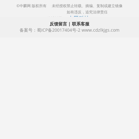
©中麟网 版权所有
未经授权禁止转载、摘编、复制或建立镜像
如有违反，追究法律责任
做ERP系统
OA系统开发
做OA系统
中麟科技
友情链接：
反馈留言
|
联系客服
备案号：
蜀ICP备20017404号-2
www.cdzlkjgs.com
开发百科
APP开发
做APP
成都app开发
app制作
app软件开发
app开发公司
app制作公司
手机app开发
手机app制作
app开发费用
app制作费用
app开发多少钱
网站建设
做网站
企业网站建设
企业网站制作
公司网站建设
公司网站制作
企业网站设计
企业建网站