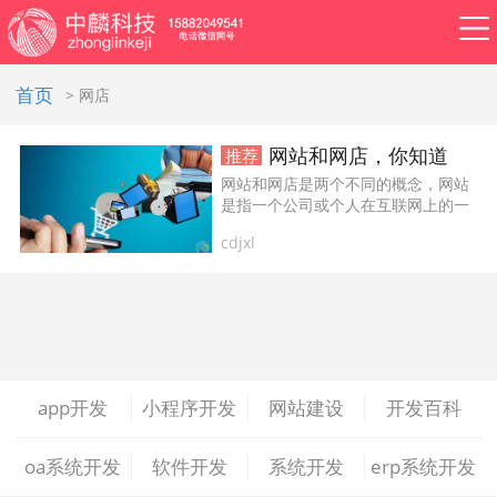
首页
> 网店
网站和网店，你知道它们的区别吗？
推荐
APP开发
网站建设
做小程序
开发百科
软件开发
网站和网店是两个不同的概念，网站
是指一个公司或个人在互联网上的一
资讯
个展示平台，可以展示公司或个人的
cdjxl
信息、产品或服务等；而网店是指通
软件开发
系统开发
管理系统开发
过互联网进行商品销售的电子商务平
台。...
企业管理系统开发
公众号开发
成都公众号开发
公众号定制开发
app开发
小程序开发
网站建设
开发百科
微信公众号定制开发
公众号开发费用
oa系统开发
软件开发
系统开发
erp系统开发
做公众号
公众号开发问题
ERP系统开发