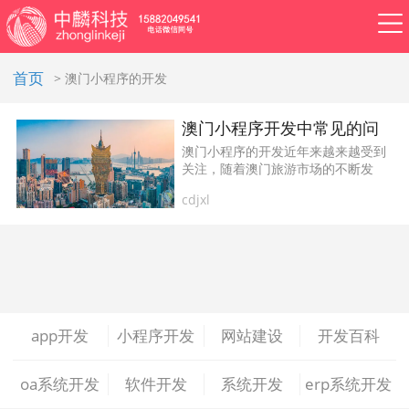
首页
> 澳门小程序的开发
澳
门小程序开发中常见的问题和解决方案有哪些？
APP开发
网站建设
做小程序
开发百科
软件开发
澳门小程序的开发近年来越来越受到
关注，随着澳门旅游市场的不断发
资讯
展，小程序也成为了各大企业和商家
cdjxl
展示自己的重要工具。...
软件开发
系统开发
管理系统开发
企业管理系统开发
公众号开发
成都公众号开发
公众号定制开发
app开发
小程序开发
网站建设
开发百科
微信公众号定制开发
公众号开发费用
oa系统开发
软件开发
系统开发
erp系统开发
做公众号
公众号开发问题
ERP系统开发