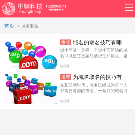
首页
> 域名取名
域名的取名技巧有哪些？
推荐
APP开发
网站建设
做小程序
开发百科
软件开发
短小简洁：选择一个短小而简洁的域
名可以使它更容易被记住和输入。避
资讯
免使用过长或复杂的词语，以及使用
cdjxl
过多的连字符或数字。...
软件开发
系统开发
管理系统开发
为域名取名的技巧有哪些？
推荐
在互联网时代，域名已经成为每个人
企业管理系统开发
公众号开发
都需要考虑的事情。一条好的域名可
以为你的品牌、产品或服务带来更多
cdjxl
的流量和曝光率。那么，如何为域名
成都公众号开发
公众号定制开发
取名？下面就为大家分享一些技
巧。...
微信公众号定制开发
公众号开发费用
做公众号
公众号开发问题
ERP系统开发