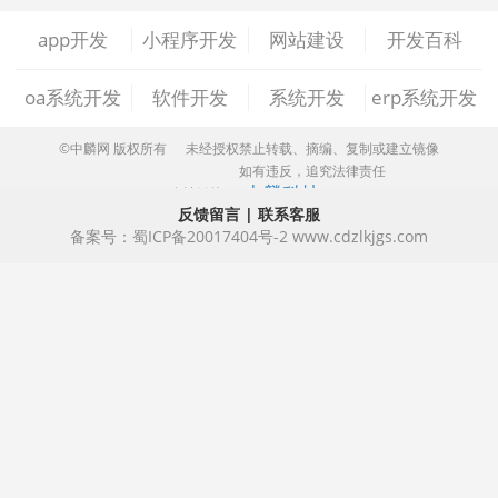
app开发
小程序开发
网站建设
开发百科
做ERP系统
OA系统开发
做OA系统
oa系统开发
软件开发
系统开发
erp系统开发
开发百科
APP开发
做APP
©中麟网 版权所有
未经授权禁止转载、摘编、复制或建立镜像
如有违反，追究法律责任
成都app开发
app制作
app软件开发
中麟科技
友情链接：
反馈留言
|
联系客服
app开发公司
app制作公司
手机app开发
备案号：
蜀ICP备20017404号-2
www.cdzlkjgs.com
手机app制作
app开发费用
app制作费用
app开发多少钱
网站建设
做网站
企业网站建设
企业网站制作
公司网站建设
公司网站制作
企业网站设计
企业建网站