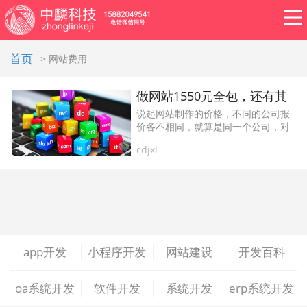
首页
> 网站费用
做
网站1550元全包，还有其它隐形的费用吗？
APP开发
网站建设
做小程序
开发百科
软件开发
说起网站制作的价格，不同的公司报
价各不相同，就算是同一个公司，对
资讯
应网站的制作的收费也是各不相同
cdjxl
的。造成这个原因是什么呢?...
软件开发
系统开发
管理系统开发
企业管理系统开发
公众号开发
成都公众号开发
公众号定制开发
app开发
小程序开发
网站建设
开发百科
微信公众号定制开发
公众号开发费用
oa系统开发
软件开发
系统开发
erp系统开发
做公众号
公众号开发问题
ERP系统开发