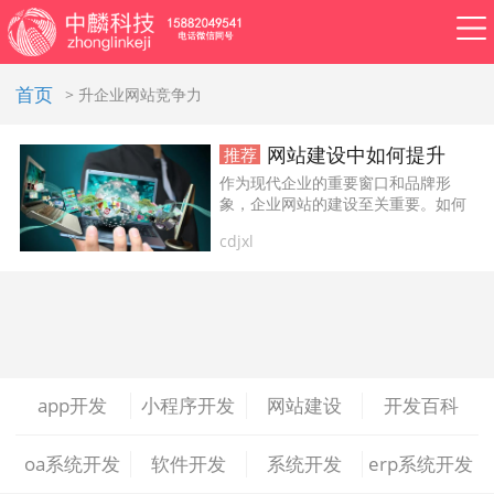
首页
> 升企业网站竞争力
网站建设中如何提升企业网站的竞争力？
推荐
APP开发
网站建设
做小程序
开发百科
软件开发
作为现代企业的重要窗口和品牌形
象，企业网站的建设至关重要。如何
资讯
打造一个具有竞争力的企业网站，是
cdjxl
许多企业所关注的问题。...
软件开发
系统开发
管理系统开发
企业管理系统开发
公众号开发
成都公众号开发
公众号定制开发
app开发
小程序开发
网站建设
开发百科
微信公众号定制开发
公众号开发费用
oa系统开发
软件开发
系统开发
erp系统开发
做公众号
公众号开发问题
ERP系统开发