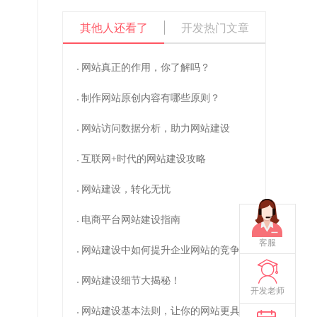
操作数据库失败Column 'id' in order clause
其他人还看了
开发热门文章
is ambiguous
sql:select * from y_dstd c left join
y_dstd_content o on c.id=o.id where
c.catid=51 order by id desc limit 0,2
网站真正的作用，你了解吗？
Warning
: mysql_fetch_assoc() expects
parameter 1 to be resource, boolean given in
/www/wwwroot/www.cdzlkjgs.com/system/libs/mysql.clas
制作网站原创内容有哪些原则？
on line
74
网站访问数据分析，助力网站建设
Warning
: mysql_free_result() expects
parameter 1 to be resource, boolean given in
/www/wwwroot/www.cdzlkjgs.com/system/libs/mysql.clas
互联网+时代的网站建设攻略
on line
77
网站建设，转化无忧
电商平台网站建设指南
客服
网站建设中如何提升企业网站的竞争力？
网站建设细节大揭秘！
开发老师
网站建设基本法则，让你的网站更具吸引力！