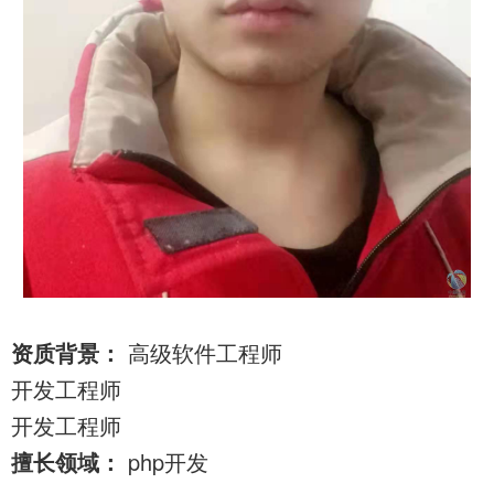
做OA系统
开发百科
APP开发
做APP
成都app开发
app制作
app软件开发
app开发公司
app制作公司
手机app开发
手机app制作
app开发费用
app制作费用
app开发多少钱
网站建设
做网站
企业网站建设
企业网站制作
公司网站建设
公司网站制作
企业网站设计
企业建网站
资质背景：
高级软件工程师
企业做网站
手机网站制作
手机网站建设
开发工程师
成都网站建设
成都网站制作
网站建设费用
开发工程师
网站建设多少钱
网站制作
网站定制
擅长领域：
php开发