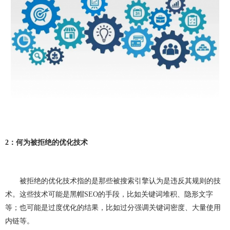
做OA系统
开发百科
APP开发
做APP
成都app开发
app制作
app软件开发
app开发公司
app制作公司
手机app开发
手机app制作
app开发费用
app制作费用
app开发多少钱
网站建设
做网站
企业网站建设
企业网站制作
公司网站建设
2
：何为被拒绝的优化技术
公司网站制作
企业网站设计
企业建网站
企业做网站
手机网站制作
手机网站建设
被拒绝的优化技术指的是那些被搜索引擎认为是违反其规则的技
成都网站建设
成都网站制作
网站建设费用
术。这些技术可能是黑帽
SEO
的手段，比如关键词堆积、隐形文字
等；也可能是过度优化的结果，比如过分强调关键词密度、大量使用
网站建设多少钱
网站制作
网站定制
内链等。