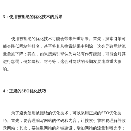
网站建设问题
企业建站
建网站
小程序开发
做小程序
企业小程序开发
企业小程序制作
3
：使用被拒绝的优化技术的后果
微信小程序开发
小程序开发多少钱
使用被拒绝的优化技术可能会带来严重后果。首先，搜索引擎可
小程序开发费用
成都小程序开发
小程序定制开发
能会降低网站的排名，甚至将其从搜索结果中剔除，这会导致网站流
量急剧下降；其次，如果搜索引擎认为网站有作弊嫌疑，可能会对其
小程序制作
小程序开发问题
小程序
团队介绍
进行惩罚，例如降权、封号等，这会对网站的长期发展造成重大影
响。
4
：正规的
SEO
优化技巧
为了避免使用被拒绝的优化技术，可以采用正规的
SEO
优化技
巧。首先，要合理编写网站的代码和内容，让搜索引擎容易理解并收
录网站；其次，要注重网站的外链建设，增加网站的流量和曝光率；