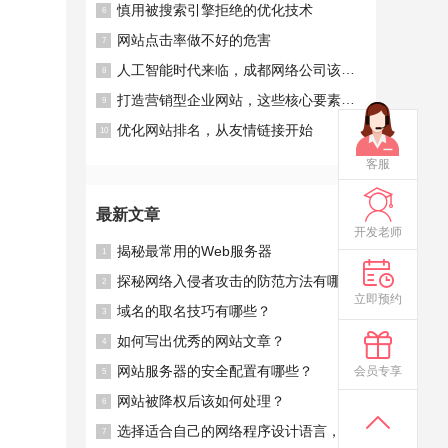
慎用被搜索引擎拒绝的优化技术
6
网站点击率做不好的危害
7
人工智能时代来临，成都网络公司该如何迎接？
8
打造营销型企业网站，这些核心要素你不能错过！
9
优化网站排名，从友情链接开始
10
客服
最新文章
开发老师
揭秘最常用的Web服务器
1
探秘网络入侵者攻击的防范方法有哪些？
2
立即预约
域名的取名技巧有哪些？
3
如何写出优秀的网站文章？
4
网站服务器的安全配置有哪些？
会员专享
5
网站被降权后该如何处理？
6
选择适合自己的网络程序设计语言，事半功倍！
7