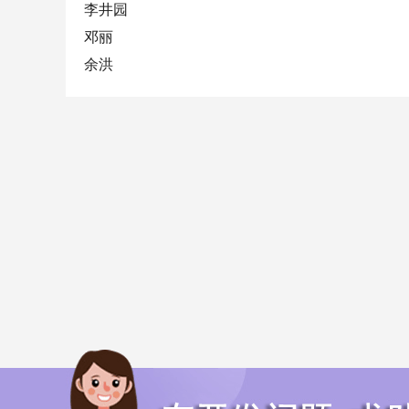
李井园
邓丽
余洪
友情链接
只换友链加QQ：286237493