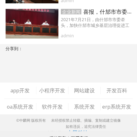
admin
中麟科技有限公司为其开发相应的系
统和改版国内国际网站。...
喜报，什邡市市委和四川中麟科技有限公司正式达成长期合作
企业新闻
做ERP系统
OA系统开发
做OA系统
2021年7月21日，由什邡市市委牵
头，加快什邡市城乡基层治理促进工
作正式展开。什邡市和四川中麟科技
开发百科
APP开发
做APP
admin
公司在此背景下正式牵手达成长期合
作。...
成都app开发
app制作
app软件开发
分享到：
app开发公司
app制作公司
手机app开发
手机app制作
app开发费用
app制作费用
app开发
小程序开发
网站建设
开发百科
app开发多少钱
网站建设
做网站
oa系统开发
软件开发
系统开发
erp系统开发
企业网站建设
企业网站制作
公司网站建设
©中麟网 版权所有
未经授权禁止转载、摘编、复制或建立镜像
如有违反，追究法律责任
公司网站制作
企业网站设计
企业建网站
中麟科技
友情链接：