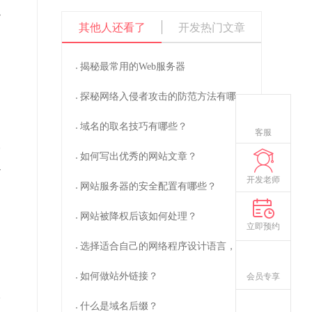
以
操作数据库失败Column 'id' in order clause
其他人还看了
开发热门文章
is ambiguous
sql:select * from y_dstd c left join
y_dstd_content o on c.id=o.id where
c.catid=51 order by id desc limit 0,2
揭秘最常用的Web服务器
Warning
: mysql_fetch_assoc() expects
parameter 1 to be resource, boolean given in
/www/wwwroot/www.cdzlkjgs.com/system/libs/mysql.clas
探秘网络入侵者攻击的防范方法有哪些？
on line
74
域名的取名技巧有哪些？
Warning
: mysql_free_result() expects
客服
parameter 1 to be resource, boolean given in
容
/www/wwwroot/www.cdzlkjgs.com/system/libs/mysql.clas
如何写出优秀的网站文章？
on line
77
以
开发老师
网站服务器的安全配置有哪些？
网站被降权后该如何处理？
立即预约
选择适合自己的网络程序设计语言，事半功倍！
如何做站外链接？
会员专享
高
什么是域名后缀？