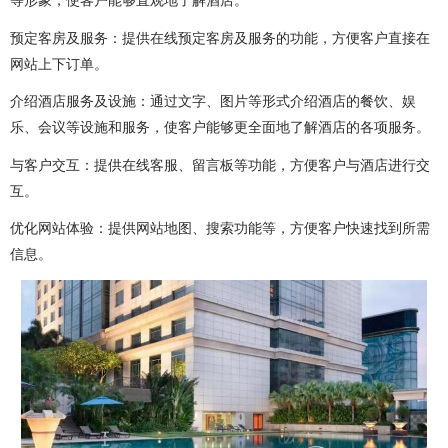
等形象，使客户能够直观地了解酒店。
做OA系统
开发百科
APP开发
做APP
预定客房及服务：提供在线预定客房及服务的功能，方便客户直接在
成都app开发
app制作
app软件开发
网站上下订单。
app开发公司
app制作公司
手机app开发
介绍酒店服务及设施：通过文字、图片等形式介绍酒店的餐饮、娱
乐、会议等设施和服务，使客户能够更全面地了解酒店的各项服务。
手机app制作
app开发费用
app制作费用
与客户交互：提供在线客服、留言板等功能，方便客户与酒店进行交
app开发多少钱
网站建设
做网站
互。
优化网站体验：提供网站地图、搜索功能等，方便客户快速找到所需
企业网站建设
企业网站制作
公司网站建设
信息。
公司网站制作
企业网站设计
企业建网站
企业做网站
手机网站制作
手机网站建设
成都网站建设
成都网站制作
网站建设费用
网站建设多少钱
网站制作
网站定制