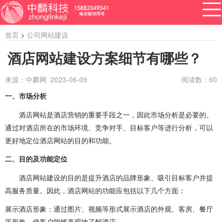
首页
>
公司网站建设
酒店网站建设方案细节有哪些？
来源：中麟网 2023-06-09
阅读数：
60
APP开发
网站建设
做小程序
开发百科
软件开发
一、市场分析
资讯
酒店网站是酒店营销的重要手段之一，因此市场分析是必要的。
软件开发
系统开发
管理系统开发
通过对酒店所在的市场环境、竞争对手、目标客户等进行分析，可以
企业管理系统开发
公众号开发
成都公众号开发
更好地定位酒店网站的目的和功能。
二、目的及功能定位
公众号定制开发
微信公众号定制开发
酒店网站建设的目的是提升酒店的品牌形象、吸引目标客户并提
公众号开发费用
做公众号
公众号开发问题
高服务质量。因此，酒店网站的功能应包括以下几个方面：
ERP系统开发
做ERP系统
OA系统开发
展示酒店形象：通过图片、视频等形式展示酒店的外观、客房、餐厅