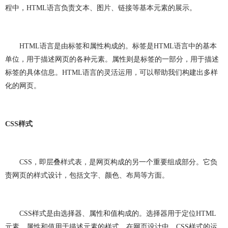
做OA系统
开发百科
APP开发
做APP
程中，
HTML
语言负责文本、图片、链接等基本元素的展示。
成都app开发
app制作
app软件开发
HTML
语言是由标签和属性构成的。标签是
HTML
语言中的基本
app开发公司
app制作公司
手机app开发
单位，用于描述网页的各种元素。属性则是标签的一部分，用于描述
标签的具体信息。
HTML
语言的灵活运用，可以帮助我们构建出多样
手机app制作
app开发费用
app制作费用
化的网页。
app开发多少钱
网站建设
做网站
企业网站建设
企业网站制作
公司网站建设
CSS
样式
公司网站制作
企业网站设计
企业建网站
CSS
，即层叠样式表，是网页构成的另一个重要组成部分。它负
企业做网站
手机网站制作
手机网站建设
责网页的样式设计，包括文字、颜色、布局等方面。
成都网站建设
成都网站制作
网站建设费用
网站建设多少钱
网站制作
网站定制
CSS
样式是由选择器、属性和值构成的。选择器用于定位
HTML
元素，属性和值用于描述元素的样式。在网页设计中，
CSS
样式的运