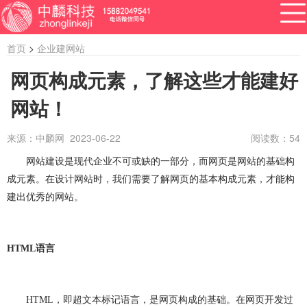
首页
>
企业建网站
网页构成元素，了解这些才能建好
网站！
APP开发
网站建设
做小程序
开发百科
软件开发
来源：中麟网 2023-06-22
阅读数：
54
资讯
网站建设是现代企业不可或缺的一部分，而网页是网站的基础构
软件开发
系统开发
管理系统开发
成元素。在设计网站时，我们需要了解网页的基本构成元素，才能构
企业管理系统开发
公众号开发
成都公众号开发
建出优秀的网站。
公众号定制开发
微信公众号定制开发
HTML
语言
公众号开发费用
做公众号
公众号开发问题
ERP系统开发
做ERP系统
OA系统开发
HTML
，即超文本标记语言，是网页构成的基础。在网页开发过