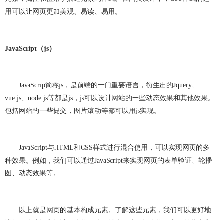
网站建设问题
企业建站
建网站
小程序开发
用可以让网页更加美观、易读、易用。
做小程序
企业小程序开发
企业小程序制作
微信小程序开发
小程序开发多少钱
JavaScrip
t
（
js
）
小程序开发费用
成都小程序开发
小程序定制开发
JavaScrip
简称
js
，
是
前端的一门重要语言，衍生出的
Jquery
、
小程序制作
小程序开发问题
小程序
团队介绍
vue.js
、
node.js
等都是
js
，
js
可以设计网站的一些动态效果和其他效果
。
包括网站的一些提交，图片滚动等都可以用
js
实现。
JavaScript
与
HTML
和
CSS
样式进行混合使用，
可以
实现网页的多
种效果。例如，我们可以通过
JavaScript
来实现网页的表单验证、轮播
图、动态效果等。
以上就是网页的基本构成元素。了解这些元素，我们可以更好地