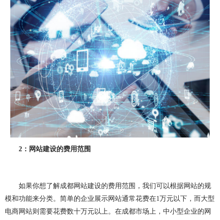
做OA系统
开发百科
APP开发
做APP
成都app开发
app制作
app软件开发
app开发公司
app制作公司
手机app开发
手机app制作
app开发费用
app制作费用
app开发多少钱
网站建设
做网站
企业网站建设
企业网站制作
公司网站建设
公司网站制作
企业网站设计
企业建网站
2
：网站建设的费用范围
企业做网站
手机网站制作
手机网站建设
成都网站建设
成都网站制作
网站建设费用
如果你想了解成都网站建设的费用范围，我们可以根据网站的规
模和功能来分类。简单的企业展示网站通常花费在
1
万元以下，而大型
网站建设多少钱
网站制作
网站定制
电商网站则需要花费数十万元以上。在成都市场上，中小型企业的网