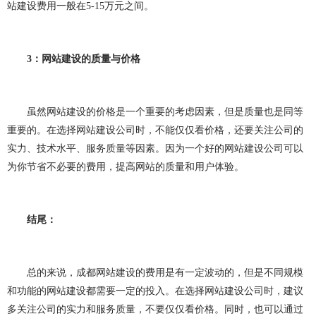
网站建设问题
企业建站
建网站
小程序开发
站建设费用一般在
5-15
万元之间。
做小程序
企业小程序开发
企业小程序制作
3
：网站建设的质量与价格
微信小程序开发
小程序开发多少钱
小程序开发费用
成都小程序开发
小程序定制开发
虽然网站建设的价格是一个重要的考虑因素，但是质量也是同等
重要的。在选择网站建设公司时，不能仅仅看价格，还要关注公司的
小程序制作
小程序开发问题
小程序
团队介绍
实力、技术水平、服务质量等因素。因为一个好的网站建设公司可以
为你节省不必要的费用，提高网站的质量和用户体验。
结尾：
总的来说，成都网站建设的费用是有一定波动的，但是不同规模
和功能的网站建设都需要一定的投入。在选择网站建设公司时，建议
多关注公司的实力和服务质量，不要仅仅看价格。同时，也可以通过