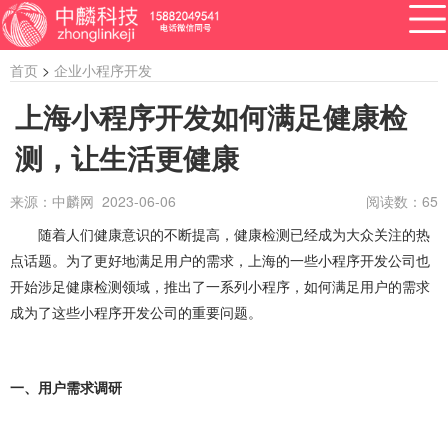
首页
>
企业小程序开发
上海小程序开发如何满足健康检
测，让生活更健康
APP开发
网站建设
做小程序
开发百科
软件开发
来源：中麟网 2023-06-06
阅读数：
65
资讯
随着人们健康意识的不断提高，健康检测已经成为大众关注的热
软件开发
系统开发
管理系统开发
点话题。为了更好地满足用户的需求，上海的一些小程序开发公司也
企业管理系统开发
公众号开发
成都公众号开发
开始涉足健康检测领域，推出了一系列小程序，如何满足用户的需求
成为了这些小程序开发公司的重要问题。
公众号定制开发
微信公众号定制开发
公众号开发费用
做公众号
公众号开发问题
一、用户需求调研
ERP系统开发
做ERP系统
OA系统开发