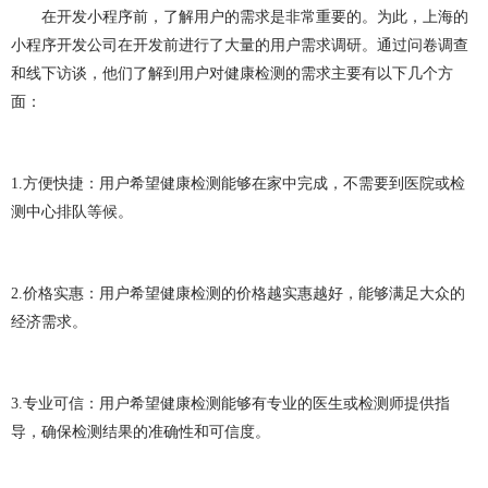
做OA系统
开发百科
APP开发
做APP
在开发小程序前，了解用户的需求是非常重要的。为此，上海的
小程序开发公司在开发前进行了大量的用户需求调研。通过问卷调查
成都app开发
app制作
app软件开发
和线下访谈，他们了解到用户对健康检测的需求主要有以下几个方
面：
app开发公司
app制作公司
手机app开发
手机app制作
app开发费用
app制作费用
1.
方便快捷：用户希望健康检测能够在家中完成，不需要到医院或检
app开发多少钱
网站建设
做网站
测中心排队等候。
企业网站建设
企业网站制作
公司网站建设
2.
价格实惠：用户希望健康检测的价格越实惠越好，能够满足大众的
公司网站制作
企业网站设计
企业建网站
经济需求。
企业做网站
手机网站制作
手机网站建设
成都网站建设
成都网站制作
网站建设费用
3.
专业可信：用户希望健康检测能够有专业的医生或检测师提供指
导，确保检测结果的准确性和可信度。
网站建设多少钱
网站制作
网站定制