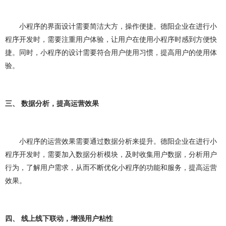
网站建设问题
企业建站
建网站
小程序开发
做小程序
企业小程序开发
企业小程序制作
小程序的界面设计需要简洁大方，操作便捷。德阳企业在进行小
程序开发时，需要注重用户体验，让用户在使用小程序时感到方便快
微信小程序开发
小程序开发多少钱
捷。同时，小程序的设计需要符合用户使用习惯，提高用户的使用体
验。
小程序开发费用
成都小程序开发
小程序定制开发
小程序制作
小程序开发问题
小程序
团队介绍
三、
数据分析，提高运营效果
小程序的运营效果需要通过数据分析来提升。德阳企业在进行小
程序开发时，需要加入数据分析模块，及时收集用户数据，分析用户
行为，了解用户需求，从而不断优化小程序的功能和服务，提高运营
效果。
四、
线上线下联动，增强用户粘性