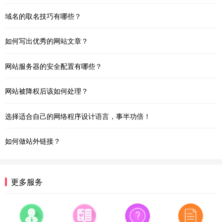
域名的取名技巧有哪些？
如何写出优秀的网站文章？
网站服务器的安全配置有哪些？
网站被降权后该如何处理？
选择适合自己的网络程序设计语言，事半功倍！
如何做站外链接？
更多服务