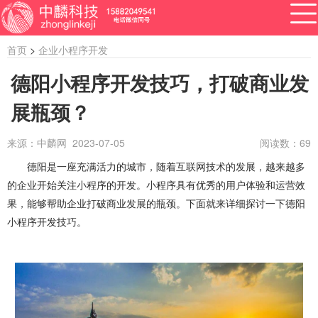
首页
>
企业小程序开发
德阳小程序开发技巧，打破商业发
展瓶颈？
APP开发
网站建设
做小程序
开发百科
软件开发
来源：中麟网 2023-07-05
阅读数：
69
资讯
德阳是一座充满活力的城市，随着互联网技术的发展，越来越多
软件开发
系统开发
管理系统开发
的企业开始关注小程序的开发。小程序具有优秀的用户体验和运营效
企业管理系统开发
公众号开发
成都公众号开发
果，能够帮助企业打破商业发展的瓶颈。下面就来详细探讨一下德阳
小程序开发技巧。
公众号定制开发
微信公众号定制开发
公众号开发费用
做公众号
公众号开发问题
ERP系统开发
做ERP系统
OA系统开发