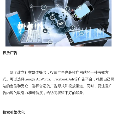
做OA系统
开发百科
APP开发
做APP
成都app开发
app制作
app软件开发
app开发公司
app制作公司
手机app开发
手机app制作
app开发费用
app制作费用
app开发多少钱
网站建设
做网站
投放广告
企业网站建设
企业网站制作
公司网站建设
除了建立社交媒体账号，投放广告也是推广网站的一种有效方
公司网站制作
企业网站设计
企业建网站
式。可以选择
Google AdWords
、
Facebook Ads
等广告平台，根据自己网
企业做网站
手机网站制作
手机网站建设
站的定位和受众，选择合适的广告形式和投放渠道。同时，要注意广
告内容的吸引力和可信度，给访问者留下好的印象。
成都网站建设
成都网站制作
网站建设费用
网站建设多少钱
网站制作
网站定制
搜索引擎优化