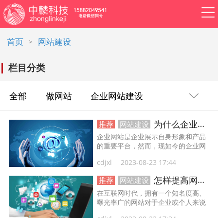
首页
网站建设
>
栏目分类
APP开发
网站建设
做小程序
开发百科
软件开发
资讯
全部
做网站
企业网站建设
软件开发
系统开发
管理系统开发
为什么企业网站大多发挥不了作用？
推荐
网站建设
企业网站制作
企业网站是企业展示自身形象和产品
企业管理系统开发
公众号开发
的重要平台，然而，现如今的企业网
站却很难发挥其应有的作用。这个问
cdjxl
2023-08-23 17:44
题存在于许多企业中，那么问题究竟
成都公众号开发
公众号定制开发
出在哪里呢？...
怎样提高网站的曝光率？
推荐
网站建设
微信公众号定制开发
公众号开发费用
在互联网时代，拥有一个知名度高、
曝光率广的网站对于企业或个人来说
非常重要。然而，如何提高网站的曝
做公众号
公众号开发问题
ERP系统开发