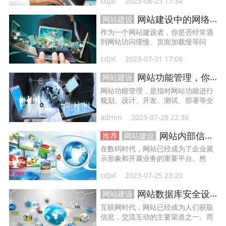
cdjxl
2023-08-23 17:34
光率成为了许多人关注的问题。下面
将详细介绍几种提高网站曝光率的方
网站建设中的网络响应问题，你了解吗？
网站建设
法，希望对大家有所帮助。...
做ERP系统
OA系统开发
做OA系统
作为一个网站建设者，你是否经常遇
到网站访问缓慢、页面加载慢等问
题？这些问题可能是由于网络响应不
开发百科
APP开发
做APP
cdjxl
2023-07-31 17:08
佳所引起的。那么，在网站建设中，
我们应该如何解决网络响应问题
网站功能管理，你需要了解的那些事儿
网站建设
成都app开发
app制作
app软件开发
呢？...
网站功能管理，是指对网站功能进行
规划、设计、开发、测试、部署等全
app开发公司
app制作公司
手机app开发
过程的管理。这个过程中，需要考虑
admin
2023-07-28 22:36
哪些方面呢？...
手机app制作
app开发费用
app制作费用
网站内部信息管理，如此重要！
推荐
网站建设
在数码时代，网站已经成为了企业展
示形象和开展业务的重要平台。然
app开发多少钱
网站建设
做网站
而，网站内部信息管理却常常被忽
cdjxl
2023-07-25 23:20
视。网站内部信息管理是指对网站内
部信息进行分类、整理、保存、共享
企业网站建设
企业网站制作
公司网站建设
网站数据库安全设计，必须知道的几点
网站建设
和应用的过程。...
互联网时代，网站已经成为人们获取
公司网站制作
企业网站设计
企业建网站
信息，交流互动的主要渠道之一。而