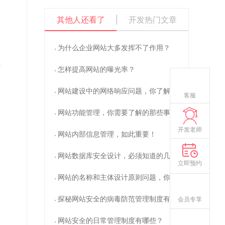
操作数据库失败Column 'id' in order clause
其他人还看了
开发热门文章
is ambiguous
sql:select * from y_dstd c left join
y_dstd_content o on c.id=o.id where
c.catid=51 order by id desc limit 0,2
为什么企业网站大多发挥不了作用？
Warning
: mysql_fetch_assoc() expects
parameter 1 to be resource, boolean given in
决
/www/wwwroot/www.cdzlkjgs.com/system/libs/mysql.clas
怎样提高网站的曝光率？
on line
74
网站建设中的网络响应问题，你了解吗？
Warning
: mysql_free_result() expects
客服
parameter 1 to be resource, boolean given in
/www/wwwroot/www.cdzlkjgs.com/system/libs/mysql.clas
网站功能管理，你需要了解的那些事儿
on line
77
开发老师
网站内部信息管理，如此重要！
网站数据库安全设计，必须知道的几点
如
立即预约
网站的名称和主体设计原则问题，你需要了解的？
探秘网站安全的病毒防范管理制度有哪些？
会员专享
网站安全的日常管理制度有哪些？