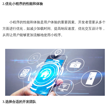
做OA系统
开发百科
APP开发
做APP
2.
优化小程序的性能和体验
成都app开发
app制作
app软件开发
小程序的性能和体验是用户体验的重要因素。开发者需要从多个
app开发公司
app制作公司
手机app开发
方面进行优化，如减少加载时间、提高响应速度、优化交互设计等，
从而让用户能够更加流畅地使用小程序。
手机app制作
app开发费用
app制作费用
app开发多少钱
网站建设
做网站
企业网站建设
企业网站制作
公司网站建设
公司网站制作
企业网站设计
企业建网站
企业做网站
手机网站制作
手机网站建设
成都网站建设
成都网站制作
网站建设费用
网站建设多少钱
网站制作
网站定制
3.
选择合适的开发团队