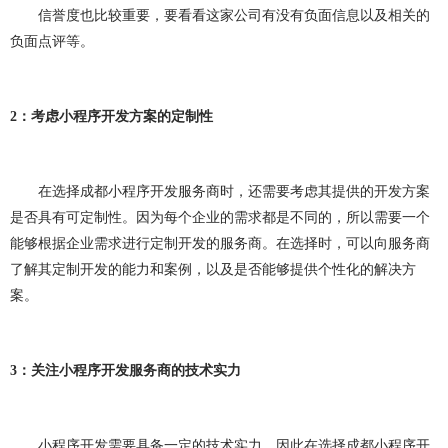
做OA系统
开发百科
APP开发
做APP
信誉度也比较重要，要看看这家公司有没有负面信息以及相关的
负面点评等。
成都app开发
app制作
app软件开发
app开发公司
app制作公司
手机app开发
2
：考虑小程序开发方案的定制性
手机app制作
app开发费用
app制作费用
app开发多少钱
网站建设
做网站
在选择成都小程序开发服务商时，还需要考虑其提供的开发方案
是否具有可定制性。因为每个企业的需求都是不同的，所以需要一个
企业网站建设
企业网站制作
公司网站建设
能够根据企业需求进行定制开发的服务商。在选择时，可以向服务商
了解其定制开发的能力和案例，以及是否能够提供个性化的解决方
公司网站制作
企业网站设计
企业建网站
案。
企业做网站
手机网站制作
手机网站建设
成都网站建设
成都网站制作
网站建设费用
3
：关注小程序开发服务商的技术实力
网站建设多少钱
网站制作
网站定制
小程序开发需要具备一定的技术实力，因此在选择成都小程序开