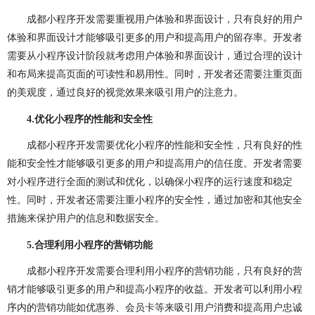
网站建设问题
企业建站
建网站
小程序开发
成都小程序开发需要重视用户体验和界面设计，只有良好的用户
做小程序
企业小程序开发
企业小程序制作
体验和界面设计才能够吸引更多的用户和提高用户的留存率。开发者
需要从小程序设计阶段就考虑用户体验和界面设计，通过合理的设计
微信小程序开发
小程序开发多少钱
和布局来提高页面的可读性和易用性。同时，开发者还需要注重页面
的美观度，通过良好的视觉效果来吸引用户的注意力。
小程序开发费用
成都小程序开发
小程序定制开发
4.
优化小程序的性能和安全性
小程序制作
小程序开发问题
小程序
团队介绍
成都小程序开发需要优化小程序的性能和安全性，只有良好的性
能和安全性才能够吸引更多的用户和提高用户的信任度。开发者需要
对小程序进行全面的测试和优化，以确保小程序的运行速度和稳定
性。同时，开发者还需要注重小程序的安全性，通过加密和其他安全
措施来保护用户的信息和数据安全。
5.
合理利用小程序的营销功能
成都小程序开发需要合理利用小程序的营销功能，只有良好的营
销才能够吸引更多的用户和提高小程序的收益。开发者可以利用小程
序内的营销功能如优惠券、会员卡等来吸引用户消费和提高用户忠诚