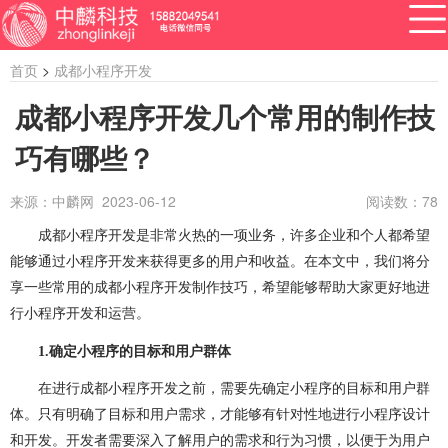
首页
>
成都小程序开发
成都小程序开发几个常用的制作技
巧有哪些？
APP开发
网站建设
做小程序
开发百科
软件开发
来源：中麟网 2023-06-12
阅读数：
78
资讯
成都小程序开发是非常火热的一项业务，许多企业和个人都希望
软件开发
系统开发
管理系统开发
能够通过小程序开发来获得更多的用户和收益。在本文中，我们将分
企业管理系统开发
公众号开发
成都公众号开发
享一些常用的成都小程序开发制作技巧，希望能够帮助大家更好地进
行小程序开发和运营。
公众号定制开发
微信公众号定制开发
1.
确定小程序的目标和用户群体
公众号开发费用
做公众号
公众号开发问题
在进行成都小程序开发之前，需要先确定小程序的目标和用户群
体。只有明确了目标和用户需求，才能够有针对性地进行小程序设计
ERP系统开发
做ERP系统
OA系统开发
和开发。开发者需要深入了解用户的需求和行为习惯，以便于为用户