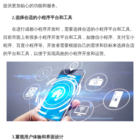
做OA系统
开发百科
APP开发
做APP
提供更加贴心的功能和服务。
成都app开发
app制作
app软件开发
2.
选择合适的小程序平台和工具
在进行成都小程序开发时，需要选择合适的小程序平台和工具。
app开发公司
app制作公司
手机app开发
目前市面上有很多小程序开发平台和工具，如微信小程序、支付宝小
手机app制作
app开发费用
app制作费用
程序、百度小程序等。开发者需要根据自己的需求和目标来选择合适
的平台和工具，以便于实现高效的小程序开发和运营。
app开发多少钱
网站建设
做网站
企业网站建设
企业网站制作
公司网站建设
公司网站制作
企业网站设计
企业建网站
企业做网站
手机网站制作
手机网站建设
成都网站建设
成都网站制作
网站建设费用
网站建设多少钱
网站制作
网站定制
3.
重视用户体验和界面设计