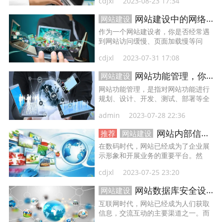
cdjxl
2023-08-23 17:34
光率成为了许多人关注的问题。下面
将详细介绍几种提高网站曝光率的方
网站建设中的网络响应问题，你了解吗？
网站建设
法，希望对大家有所帮助。...
做ERP系统
OA系统开发
做OA系统
作为一个网站建设者，你是否经常遇
到网站访问缓慢、页面加载慢等问
题？这些问题可能是由于网络响应不
开发百科
APP开发
做APP
cdjxl
2023-07-31 17:08
佳所引起的。那么，在网站建设中，
我们应该如何解决网络响应问题
网站功能管理，你需要了解的那些事儿
网站建设
成都app开发
app制作
app软件开发
呢？...
网站功能管理，是指对网站功能进行
规划、设计、开发、测试、部署等全
app开发公司
app制作公司
手机app开发
过程的管理。这个过程中，需要考虑
admin
2023-07-28 22:36
哪些方面呢？...
手机app制作
app开发费用
app制作费用
网站内部信息管理，如此重要！
推荐
网站建设
在数码时代，网站已经成为了企业展
示形象和开展业务的重要平台。然
app开发多少钱
网站建设
做网站
而，网站内部信息管理却常常被忽
cdjxl
2023-07-25 23:20
视。网站内部信息管理是指对网站内
部信息进行分类、整理、保存、共享
企业网站建设
企业网站制作
公司网站建设
网站数据库安全设计，必须知道的几点
网站建设
和应用的过程。...
互联网时代，网站已经成为人们获取
公司网站制作
企业网站设计
企业建网站
信息，交流互动的主要渠道之一。而