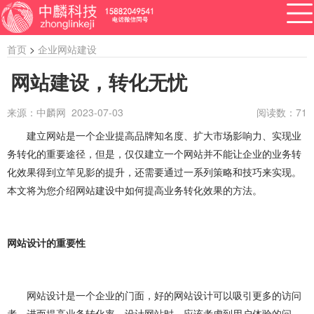
首页
>
企业网站建设
网站建设，转化无忧
来源：中麟网 2023-07-03
阅读数：
71
APP开发
网站建设
做小程序
开发百科
软件开发
建立网站是一个企业提高品牌知名度、扩大市场影响力、实现业
资讯
务转化的重要途径，但是，仅仅建立一个网站并不能让企业的业务转
软件开发
系统开发
管理系统开发
化效果得到立竿见影的提升，还需要通过一系列策略和技巧来实现。
本文将为您介绍网站建设中如何提高业务转化效果的方法。
企业管理系统开发
公众号开发
成都公众号开发
公众号定制开发
微信公众号定制开发
网站设计的重要性
公众号开发费用
做公众号
公众号开发问题
ERP系统开发
做ERP系统
OA系统开发
网站设计是一个企业的门面，好的网站设计可以吸引更多的访问