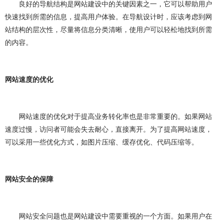
网站建设问题
企业建站
建网站
小程序开发
良好的导航结构是网站建设中的关键因素之一，它可以帮助用户
快速找到所需的信息，提高用户体验。在导航设计时，应该考虑到网
做小程序
企业小程序开发
企业小程序制作
站结构的层次性，尽量将信息分类清晰，使用户可以轻松地找到所需
的内容。
微信小程序开发
小程序开发多少钱
小程序开发费用
成都小程序开发
小程序定制开发
网站速度的优化
小程序制作
小程序开发问题
小程序
团队介绍
网站速度的优化对于提高业务转化率也是非常重要的。如果网站
速度过慢，访问者可能会失去耐心，直接离开。为了提高网站速度，
可以采用一些优化方式，如图片压缩、缓存优化、代码压缩等。
网站安全的保障
网站安全问题也是网站建设中需要重视的一个方面。如果用户在