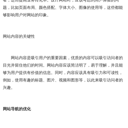
者，进而提高业务转化率。设计网站时，应该考虑到用户体验的问
做OA系统
开发百科
APP开发
做APP
题，比如页面布局、颜色搭配、字体大小、图像的使用等，这些都能
够影响用户对网站的印象。
成都app开发
app制作
app软件开发
app开发公司
app制作公司
手机app开发
网站内容的关键性
手机app制作
app开发费用
app制作费用
app开发多少钱
网站建设
做网站
网站内容是吸引用户的重要因素，优质的内容可以吸引访问者的
目光并留住他们的时间。网站内容应该简洁明了，易于理解，并且能
企业网站建设
企业网站制作
公司网站建设
够为用户提供有价值的信息。同时，内容应该具有吸引力和可读性，
公司网站制作
企业网站设计
企业建网站
例如，使用有趣的标题、图片、视频和图形等，以此来吸引访问者的
兴趣。
企业做网站
手机网站制作
手机网站建设
成都网站建设
成都网站制作
网站建设费用
网站导航的优化
网站建设多少钱
网站制作
网站定制