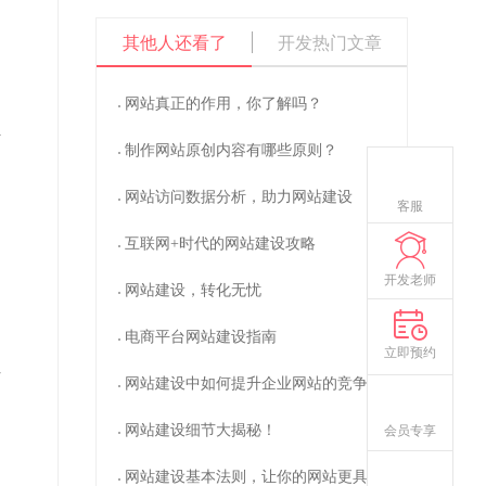
操作数据库失败Column 'id' in order clause
其他人还看了
开发热门文章
is ambiguous
sql:select * from y_dstd c left join
y_dstd_content o on c.id=o.id where
c.catid=51 order by id desc limit 0,2
网站真正的作用，你了解吗？
Warning
: mysql_fetch_assoc() expects
parameter 1 to be resource, boolean given in
对
/www/wwwroot/www.cdzlkjgs.com/system/libs/mysql.clas
制作网站原创内容有哪些原则？
on line
74
网站访问数据分析，助力网站建设
Warning
: mysql_free_result() expects
客服
parameter 1 to be resource, boolean given in
/www/wwwroot/www.cdzlkjgs.com/system/libs/mysql.clas
互联网+时代的网站建设攻略
on line
77
开发老师
网站建设，转化无忧
电商平台网站建设指南
立即预约
页
网站建设中如何提升企业网站的竞争力？
网站建设细节大揭秘！
会员专享
网站建设基本法则，让你的网站更具吸引力！