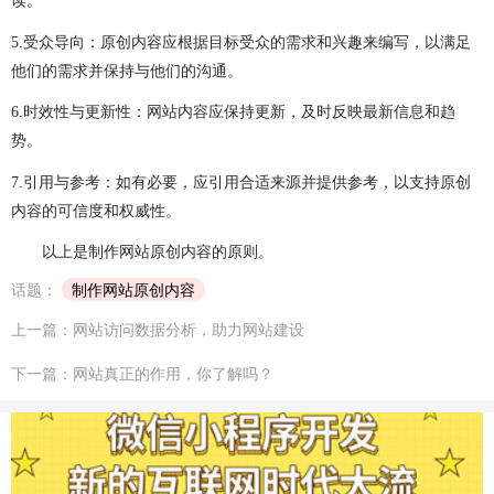
读。
做OA系统
开发百科
APP开发
做APP
5.
受众导向：原创内容应根据目标受众的需求和兴趣来编写，以满足
成都app开发
app制作
app软件开发
他们的需求并保持与他们的沟通。
app开发公司
app制作公司
手机app开发
6.
时效性与更新性：网站内容应保持更新，及时反映最新信息和趋
势。
手机app制作
app开发费用
app制作费用
7.
引用与参考：如有必要，应引用合适来源并提供参考，以支持原创
app开发多少钱
网站建设
做网站
内容的可信度和权威性。
以上是制作网站原创内容的原则。
企业网站建设
企业网站制作
公司网站建设
话题：
制作网站原创内容
公司网站制作
企业网站设计
企业建网站
上一篇：网站访问数据分析，助力网站建设
企业做网站
手机网站制作
手机网站建设
下一篇：网站真正的作用，你了解吗？
成都网站建设
成都网站制作
网站建设费用
网站建设多少钱
网站制作
网站定制