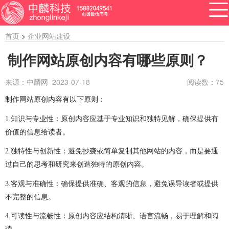
首页
>
企业网站建设
制作网站原创内容有哪些原则？
来源：中麟网 2023-07-18
阅读数：
75
APP开发
网站建设
做小程序
开发百科
软件开发
制作网站原创内容有以下原则：
资讯
1.
知识与专业性：原创内容应基于专业知识和独特见解，确保提供有
软件开发
系统开发
管理系统开发
价值的信息给读者。
企业管理系统开发
公众号开发
成都公众号开发
2.
独特性与创新性：避免抄袭或简单复制其他网站的内容，而是要通
过自己的思考和研究来创造独特的原创内容。
公众号定制开发
微信公众号定制开发
3.
客观与准确性：确保提供准确、客观的信息，避免误导读者或提供
公众号开发费用
做公众号
公众号开发问题
不完整的信息。
ERP系统开发
做ERP系统
OA系统开发
4.
可读性与流畅性：原创内容应结构清晰、语言流畅，易于理解和阅