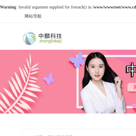
Warning
: Invalid argument supplied for foreach() in
/www/wwwroot/www.cdzl
网站导航