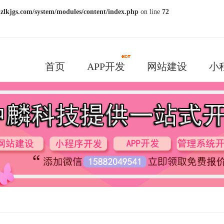
kjgs.com/system/modules/content/index.php
on line
72
首页
APP开发
网站建设
小