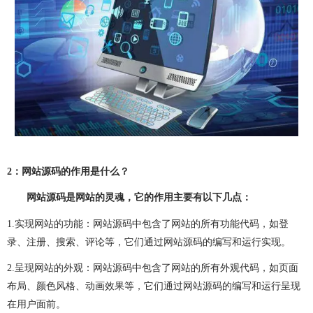
做OA系统
开发百科
APP开发
做APP
成都app开发
app制作
app软件开发
app开发公司
app制作公司
手机app开发
手机app制作
app开发费用
app制作费用
app开发多少钱
网站建设
做网站
企业网站建设
企业网站制作
公司网站建设
2
：网站源码的作用是什么？
公司网站制作
企业网站设计
企业建网站
网站源码是网站的灵魂，它的作用主要有以下几点：
1.
实现网站的功能：网站源码中包含了网站的所有功能代码，如登
企业做网站
手机网站制作
手机网站建设
录、注册、搜索、评论等，它们通过网站源码的编写和运行实现。
成都网站建设
成都网站制作
网站建设费用
2.
呈现网站的外观：网站源码中包含了网站的所有外观代码，如页面
布局、颜色风格、动画效果等，它们通过网站源码的编写和运行呈现
网站建设多少钱
网站制作
网站定制
在用户面前。