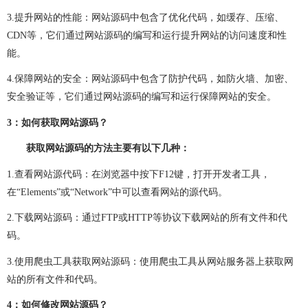
网站建设问题
企业建站
建网站
小程序开发
3.
提升网站的性能：网站源码中包含了优化代码，如缓存、压缩、
CDN
等，它们通过网站源码的编写和运行提升网站的访问速度和性
做小程序
企业小程序开发
企业小程序制作
能。
微信小程序开发
小程序开发多少钱
4.
保障网站的安全：网站源码中包含了防护代码，如防火墙、加密、
安全验证等，它们通过网站源码的编写和运行保障网站的安全。
小程序开发费用
成都小程序开发
小程序定制开发
3
：如何获取网站源码？
小程序制作
小程序开发问题
小程序
团队介绍
获取网站源码的方法主要有以下几种：
1.
查看网站源代码：在浏览器中按下
F12
键，打开开发者工具，
在“
Elements
”或“
Network
”中可以查看网站的源代码。
2.
下载网站源码：通过
FTP
或
HTTP
等协议下载网站的所有文件和代
码。
3.
使用爬虫工具获取网站源码：使用爬虫工具从网站服务器上获取网
站的所有文件和代码。
4
：如何修改网站源码？