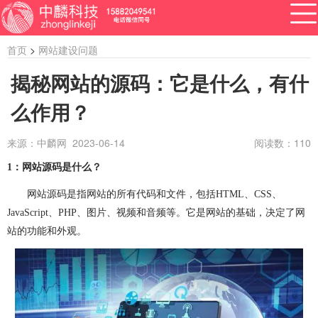
首页
>
网站建设问题
揭秘网站的源码：它是什么，有什
么作用？
APP开发
网站建设
做小程序
开发百科
软件开发
来源：中麟网 2023-06-14
阅读数：
110
资讯
1
：网站源码是什么？
软件开发
系统开发
管理系统开发
网站源码是指网站的所有代码和文件，包括
HTML
、
CSS
、
企业管理系统开发
公众号开发
成都公众号开发
JavaScript
、
PHP
、图片、视频和音频等。它是网站的基础，决定了网
站的功能和外观。
公众号定制开发
微信公众号定制开发
公众号开发费用
做公众号
公众号开发问题
ERP系统开发
做ERP系统
OA系统开发