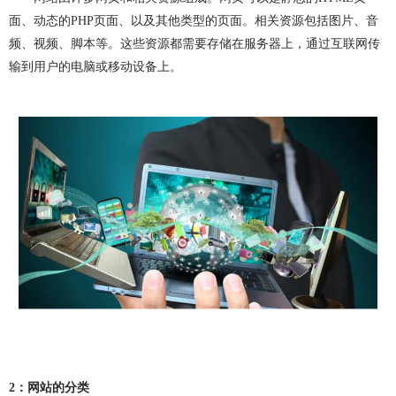
做OA系统
开发百科
APP开发
做APP
面、动态的
PHP
页面、以及其他类型的页面。相关资源包括图片、音
频、视频、脚本等。这些资源都需要存储在服务器上，通过互联网传
成都app开发
app制作
app软件开发
输到用户的电脑或移动设备上。
app开发公司
app制作公司
手机app开发
手机app制作
app开发费用
app制作费用
app开发多少钱
网站建设
做网站
企业网站建设
企业网站制作
公司网站建设
公司网站制作
企业网站设计
企业建网站
企业做网站
手机网站制作
手机网站建设
成都网站建设
成都网站制作
网站建设费用
网站建设多少钱
网站制作
网站定制
2
：网站的分类