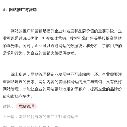
网站建设问题
企业建站
建网站
小程序开发
4
：网站推广与营销
做小程序
企业小程序开发
企业小程序制作
微信小程序开发
小程序开发多少钱
网站的推广和营销是提升企业知名度和品牌价值的重要手段。企
业可以通过
SEO
优化、社交媒体营销、搜索引擎广告等手段提高网站
小程序开发费用
成都小程序开发
小程序定制开发
的曝光率。同时，企业可以通过网站的数据统计和分析，了解用户的
小程序制作
小程序开发问题
小程序
团队介绍
需求和行为，为企业的营销决策提供参考。
综上所述，网站管理是企业发展中不可或缺的一环。企业需要注
重网站建设的要素、网站内容的管理和网站的推广与营销。只有做好
网站管理，才能让企业的网站更好地服务于客户，提高企业的品牌价
值和市场竞争力。
话题：
网站管理
上一篇：网站如何有效的推广？打造网站推