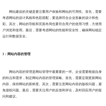
做OA系统
开发百科
APP开发
做APP
网站建设的关键是要注重用户体验和网站的可用性。首先，需要
成都app开发
app制作
app软件开发
考虑网站的设计风格和色彩搭配，要选择符合企业形象的设计和色
app开发公司
app制作公司
手机app开发
彩。其次，网站的导航和页面布局也要符合用户的使用习惯，方便用
户浏览和使用。最后，需要考虑网站的性能和安全性，确保网站稳定
手机app制作
app开发费用
app制作费用
运行和数据安全。
app开发多少钱
网站建设
做网站
3
：网站内容的管理
企业网站建设
企业网站制作
公司网站建设
公司网站制作
企业网站设计
企业建网站
网站内容的管理是网站管理中最重要的一环。企业需要根据自身
企业做网站
手机网站制作
手机网站建设
的特点和需求，制定网站内容的管理策略。首先，需要定期更新网站
内容，保持网站的新鲜度。其次，需要注意网站内容的版权问题，避
成都网站建设
成都网站制作
网站建设费用
免侵权问题。最后，需要关注用户的反馈和评论，及时回应用户的疑
问和建议。
网站建设多少钱
网站制作
网站定制