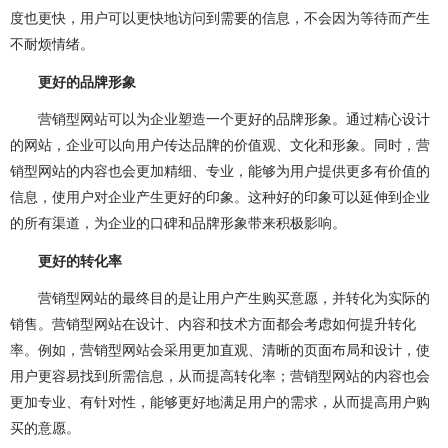
做OA系统
开发百科
APP开发
做APP
度也更快，用户可以更快地访问到需要的信息，不会因为等待而产生
不耐烦情绪。
成都app开发
app制作
app软件开发
更好的品牌形象
app开发公司
app制作公司
手机app开发
营销型网站可以为企业塑造一个更好的品牌形象。通过精心设计
手机app制作
app开发费用
app制作费用
的网站，企业可以向用户传达品牌的价值观、文化和形象。同时，营
销型网站的内容也会更加精细、专业，能够为用户提供更多有价值的
app开发多少钱
网站建设
做网站
信息，使用户对企业产生更好的印象。这种好的印象可以延伸到企业
的所有渠道，为企业的口碑和品牌形象带来积极影响。
企业网站建设
企业网站制作
公司网站建设
更好的转化率
公司网站制作
企业网站设计
企业建网站
营销型网站的最终目的是让用户产生购买意愿，并转化为实际的
企业做网站
手机网站制作
手机网站建设
销售。营销型网站在设计、内容和技术方面都会考虑如何提升转化
率。例如，营销型网站会采用更加直观、清晰的页面布局和设计，使
成都网站建设
成都网站制作
网站建设费用
用户更容易找到所需信息，从而提高转化率；营销型网站的内容也会
更加专业、有针对性，能够更好地满足用户的需求，从而提高用户购
网站建设多少钱
网站制作
网站定制
买的意愿。