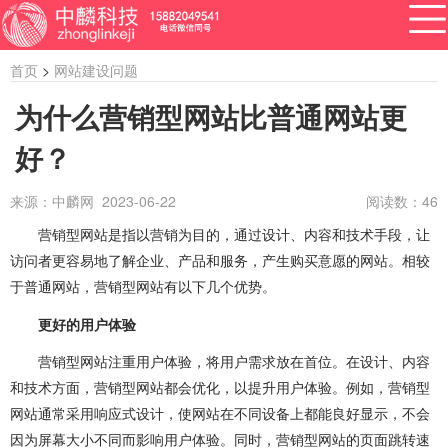
首页
>
网站建设问题
为什么营销型网站比普通网站更
好？
APP开发
网站建设
做小程序
开发百科
软件开发
来源：中麟网 2023-06-22
阅读数：
46
资讯
营销型网站是指以营销为目的，通过设计、内容和技术手段，让
软件开发
系统开发
管理系统开发
访问者更容易地了解企业、产品和服务，产生购买意愿的网站。相较
企业管理系统开发
公众号开发
成都公众号开发
于普通网站，营销型网站有以下几个优势。
更好的用户体验
公众号定制开发
微信公众号定制开发
营销型网站注重用户体验，将用户需求放在首位。在设计、内容
公众号开发费用
做公众号
公众号开发问题
和技术方面，营销型网站都会优化，以提升用户体验。例如，营销型
网站通常采用响应式设计，使网站在不同设备上都能良好显示，不会
ERP系统开发
做ERP系统
OA系统开发
因为屏幕大小不同而影响用户体验。同时，营销型网站的页面跳转速