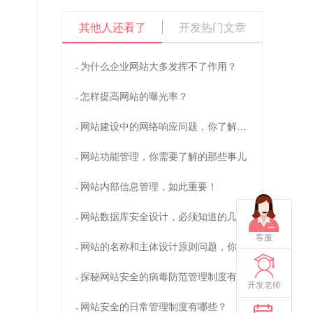
操作数据库失败Column 'id' in order clause
其他人还看了
开发热门文章
is ambiguous
sql:select * from y_dstd c left join
y_dstd_content o on c.id=o.id where
c.catid=51 order by id desc limit 0,2
为什么企业网站大多发挥不了作用？
Warning
: mysql_fetch_assoc() expects
parameter 1 to be resource, boolean given in
/www/wwwroot/www.cdzlkjgs.com/system/libs/mysql.clas
怎样提高网站的曝光率？
on line
74
网站建设中的网络响应问题，你了解吗？
Warning
: mysql_free_result() expects
parameter 1 to be resource, boolean given in
响
/www/wwwroot/www.cdzlkjgs.com/system/libs/mysql.clas
网站功能管理，你需要了解的那些事儿
on line
77
网站内部信息管理，如此重要！
网站数据库安全设计，必须知道的几点
客服
网站的名称和主体设计原则问题，你需要了解的？
探秘网站安全的病毒防范管理制度有哪些？
开发老师
网站安全的日常管理制度有哪些？