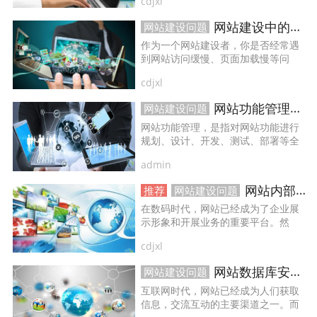
cdjxl
光率成为了许多人关注的问题。下面
将详细介绍几种提高网站曝光率的方
网站建设中的网络响应问题，你了解吗？
网站建设问题
法，希望对大家有所帮助。...
做ERP系统
OA系统开发
做OA系统
作为一个网站建设者，你是否经常遇
到网站访问缓慢、页面加载慢等问
题？这些问题可能是由于网络响应不
开发百科
APP开发
做APP
cdjxl
佳所引起的。那么，在网站建设中，
我们应该如何解决网络响应问题
网站功能管理，你需要了解的那些事儿
网站建设问题
成都app开发
app制作
app软件开发
呢？...
网站功能管理，是指对网站功能进行
规划、设计、开发、测试、部署等全
app开发公司
app制作公司
手机app开发
过程的管理。这个过程中，需要考虑
admin
哪些方面呢？...
手机app制作
app开发费用
app制作费用
网站内部信息管理，如此重要！
推荐
网站建设问题
在数码时代，网站已经成为了企业展
示形象和开展业务的重要平台。然
app开发多少钱
网站建设
做网站
而，网站内部信息管理却常常被忽
cdjxl
视。网站内部信息管理是指对网站内
部信息进行分类、整理、保存、共享
企业网站建设
企业网站制作
公司网站建设
网站数据库安全设计，必须知道的几点
网站建设问题
和应用的过程。...
互联网时代，网站已经成为人们获取
公司网站制作
企业网站设计
企业建网站
信息，交流互动的主要渠道之一。而